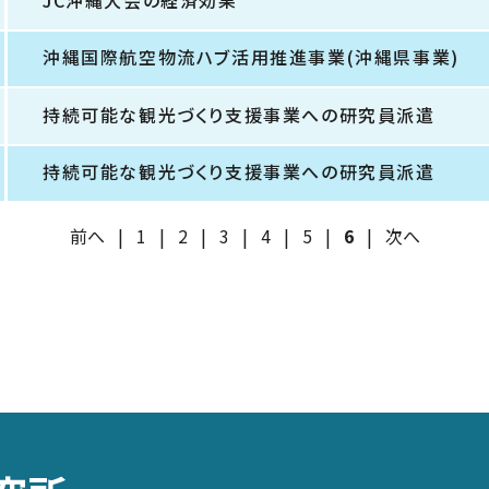
JC沖縄大会の経済効果
沖縄国際航空物流ハブ活用推進事業(沖縄県事業)
持続可能な観光づくり支援事業への研究員派遣
持続可能な観光づくり支援事業への研究員派遣
前へ
|
1
|
2
|
3
|
4
|
5
|
6
|
次へ