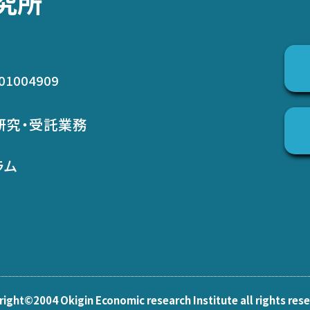
究所
01004909
研究・受託業務
ラム
ight©2004 Okigin Economic research Institute all rights res