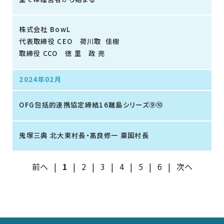
株式会社 BowL
代表取締役 CEO 荷川取 佳樹
取締役 CCO 徳 里 政 亮
2024年02月
OFG包括的連携協定締結16離島シリーズ⑨⑩
鬼塚三典 北大東村長・髙良修一 粟国村長
前へ
|
1
|
2
|
3
|
4
|
5
|
6
|
次へ