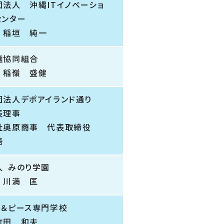
団法人 沖縄ITイノベーショ
センター
 稲垣 純一
麺協同組合
 稲嶺 盛健
団法人デポアイランド通り
表理事
社奥原商事 代表取締役
悟
人 みのり学園
 川満 匡
フ＆ピース専門学校
竹田 和夫