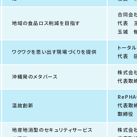
合同会
地域の食品ロス削減を目指す
代表 
玉城 
トータ
ワクワクを思い出す現場づくりを提供
代表 
株式会
沖縄発のメタバース
代表取
RePH
温故創新
代表取
取締
地産地消型のセキュリティサービス
株式会