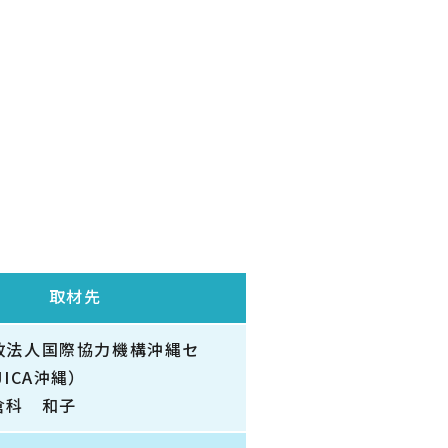
取材先
政法人国際協力機構沖縄セ
JICA沖縄）
倉科 和子