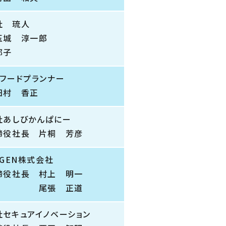
社 琉人
玉城 淳一郎
郁子
ルフードプランナー
田村 香正
社あしびかんぱにー
締役社長 片桐 芳彦
AGEN株式会社
締役社長 村上 明一
役 尾張 正道
社セキュアイノベーション