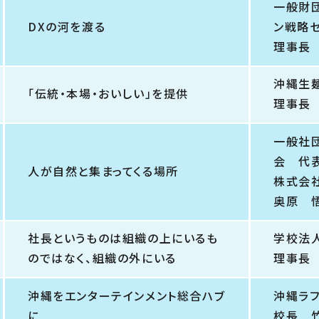
一般財
DXの河を渡る
ン戦略
理事長
沖縄生
「伝統・本場・おいしい」を提供
理事長
一般社
会 代
人が自然と集まってくる場所
株式会
奥原 
社長というものは組織の上にいるも
学校法
のではなく、組織の外にいる
理事長
沖縄をエンターテインメント総合ハブ
沖縄ラ
に
校長 