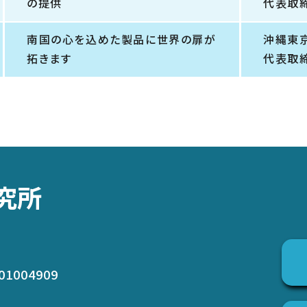
の提供
代表取
南国の心を込めた製品に世界の扉が
沖縄東
拓きます
代表取
究所
01004909