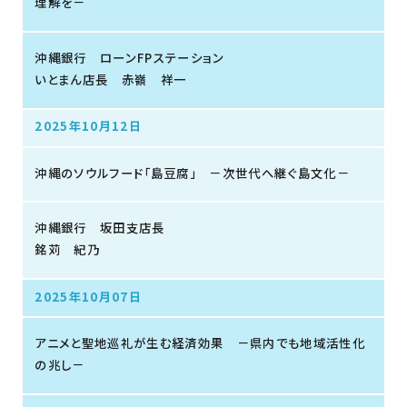
理解を－
沖縄銀行 ローンFPステーション
いとまん店長 赤嶺 祥一
2025年10月12日
沖縄のソウルフード「島豆腐」 －次世代へ継ぐ島文化－
沖縄銀行 坂田支店長
銘苅 紀乃
2025年10月07日
アニメと聖地巡礼が生む経済効果 －県内でも地域活性化
の兆し－