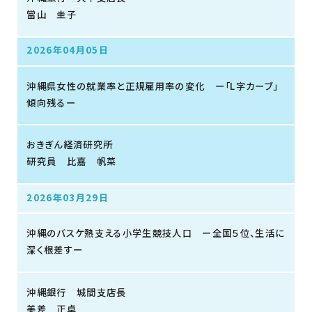
當山 圭子
2026年04月05日
沖縄県女性の就業率と正規雇用率の変化 ー「L字カーブ」
傾向残るー
おきぎん経済研究所
研究員 比嘉 帆菜
2026年03月29日
沖縄のバスケ熱支える小学生競技人口 ー全国５位、生活に
深く根差すー
沖縄銀行 城間支店長
美差 正卓