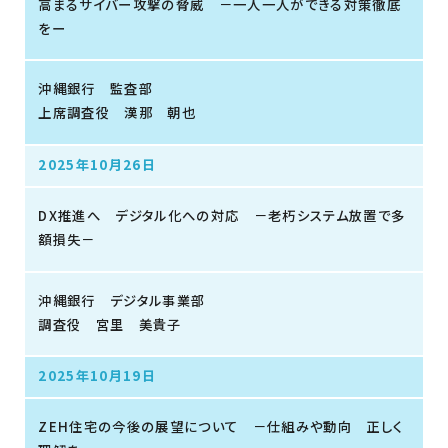
高まるサイバー攻撃の脅威 －一人一人ができる対策徹底
をー
沖縄銀行 監査部
上席調査役 漢那 朝也
2025年10月26日
DX推進へ デジタル化への対応 －老朽システム放置で多
額損失－
沖縄銀行 デジタル事業部
調査役 宮里 美貴子
2025年10月19日
ZEH住宅の今後の展望について －仕組みや動向 正しく