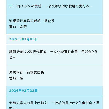
データドリブンの実践 ーより効率的な戦略の実行へー
沖縄銀行業務革新部 調査役
獺口 麻野
2026年03月01日
旗頭を通じた次世代育成 ー文化が育む未来 子どもたち
とー
沖縄銀行 石嶺支店長
宮城 桂
2026年02月22日
令和の県内の賃上げ動向 ー持続的賃上げと生産性向上重
要ー