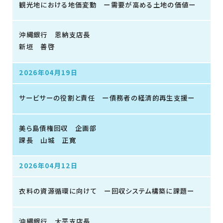
観光地における地価変動 ー需要が高める土地の価値ー
沖縄銀行 恩納支店長
新垣 善啓
2026年04月19日
サービサーの役割と責任 ー債務者の経済的再生支援ー
美ら島債権回収 企画部
課長 山城 正寛
2026年04月12日
衣料の資源循環に向けて ー回収システム構築に課題ー
沖縄銀行 大平支店長