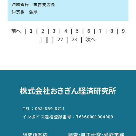
沖縄銀行 末吉支店長
仲宗根 弘顕
前へ
|
1
|
2
|
3
|
4
|
5
|
6
|
7
|
8
|
9
|
||
|
22
|
23
|
次へ
株式会社おきぎん経済研究所
TEL：
098-869-8711
インボイス適格登録番号：
T6360001004909
研究所案内
調査・自主研究・受託業務