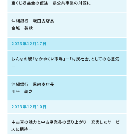
宝くじ収益金の使途－県公共事業の財源に－
沖縄銀行 坂田支店長
金城 英秋
2023年12月17日
おんなの駅「なかゆくい市場」－「村民社会」としての心意気
－
沖縄銀行 恩納支店長
川平 朝之
2023年12月10日
中古車の魅力と中古車業界の盛り上がり－充実したサービ
スに期待－