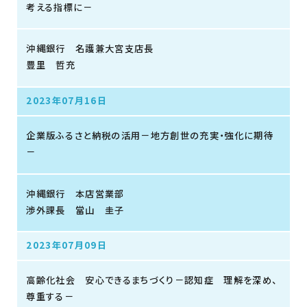
考える指標に－
沖縄銀行 名護兼大宮支店長
豊里 哲充
2023年07月16日
企業版ふるさと納税の活用－地方創世の充実・強化に期待
－
沖縄銀行 本店営業部
渉外課長 當山 圭子
2023年07月09日
高齢化社会 安心できるまちづくり－認知症 理解を深め、
尊重する－