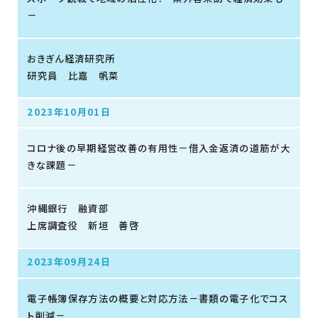
－
おきぎん経済研究所
研究員 比嘉 帆菜
2023年10月01日
コロナ後の早期経営改善の有用性－借入金返済の道筋が大
きな課題－
沖縄銀行 融資部
上席調査役 新垣 善啓
2023年09月24日
電子帳簿保存方法の概要と対応方法－書類の電子化でコス
ト削減－