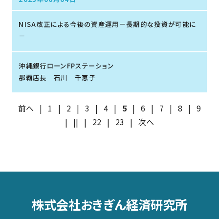
NISA改正による今後の資産運用－長期的な投資が可能に
－
沖縄銀行ローンFPステーション
那覇店長 石川 千恵子
前へ
|
1
|
2
|
3
|
4
|
5
|
6
|
7
|
8
|
9
|
||
|
22
|
23
|
次へ
株式会社おきぎん経済研究所