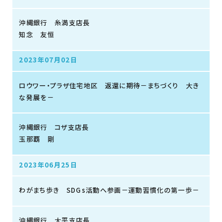
沖縄銀行 糸満支店長
知念 友恒
2023年07月02日
ロウワー・プラザ住宅地区 返還に期待－まちづくり 大き
な発展を－
沖縄銀行 コザ支店長
玉那覇 剛
2023年06月25日
わがまち歩き SDGs活動へ参画－運動習慣化の第一歩－
沖縄銀行 大平支店長