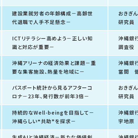
建設業就労者の年齢構成－高齢世
おきぎ
代退職で人手不足懸念－
研究員
ICTリテラシー高めよう－正しい知
沖縄銀
識と対応が重要－
調査役
沖縄アリーナの経済効果と課題－重
沖縄銀
要な集客施設、熱量を地域に－
當間 
パスポート統計から見るアフターコ
おきぎ
ロナ－23年、発行数が前年3倍－
研究員
持続的なWell-beingを目指して－
沖縄銀
沖縄らしい❝共助❞を探求－
宇地原
生成AIと沖縄経済－新たな価値創
沖縄銀