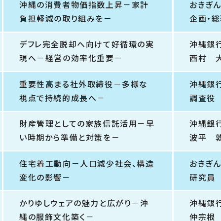
沖縄の消費者物価指数上昇－家計
おきぎ
負担軽減の取り組みを－
企画・
デフレ完全脱却へ向けて好循環の実
沖縄銀
現へ－経営の効率化重要－
西村 
重要性高まる社外取締役－多様な
沖縄銀
視点で持続的成長へ－
調査役
財産管理としての家族信託活用－早
沖縄銀
い時期から準備と対策を－
波平 
住宅着工動向－人口減少社会、構造
おきぎ
変化の影響－
研究員
かりゆしウェアの魅力と広がり－沖
沖縄銀
縄の服飾文化築く－
仲宗根