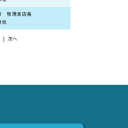
行 牧港支店長
達也
|
次へ