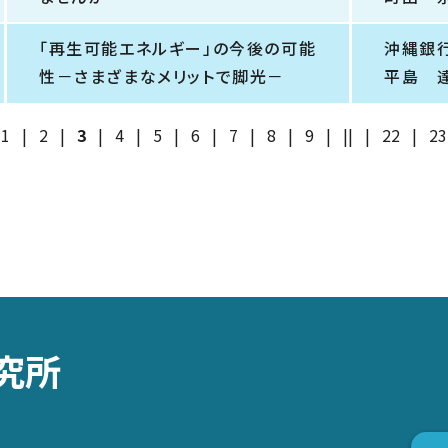
「再生可能エネルギー」の今後の可能
沖縄銀
性－さまざまなメリットで脚光－
平島 
1
|
2
|
3
|
4
|
5
|
6
|
7
|
8
|
9
|
||
|
22
|
23
究所