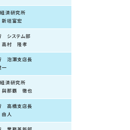
ん経済研究所
 新垣富宏
行 システム部
 高村 隆孝
行 泡瀬支店長
健一
ん経済研究所
 與那覇 徹也
行 高橋支店長
 由人
行 業務革新部