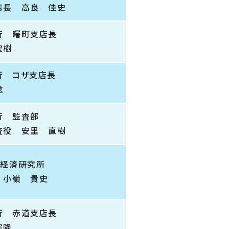
店長 高良 佳史
行 曙町支店長
宏樹
行 コザ支店長
稔
行 監査部
査役 安里 直樹
ん経済研究所
 小嶺 貴史
行 赤道支店長
宗隆