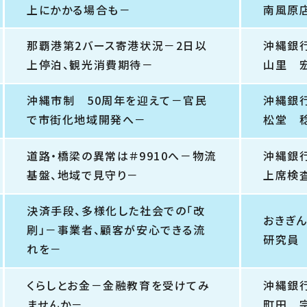
上にかかる場合も－
南風原
那覇港第2バース寄港状況－2日以
沖縄銀
上停泊、観光消費期待－
山里 
沖縄市制 50周年を迎えて－官民
沖縄銀
で市街化地域開発へ－
松堂 
道路・橋梁の異常は＃9910へ－物流
沖縄銀
基盤、地域で見守り－
上席検
決済手段、多様化した社会での「改
おきぎ
刷」－事業者、顧客が安心できる流
研究員
れを－
くらしとお金－金融教育を受けてみ
沖縄銀
ませんか－
町田 