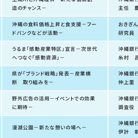
造のチャンス－
主任 
沖縄の食料価格上昇と食支援－フー
おきぎ
ドバンクなどが活動－
研究員
うるま「感動産業特区」宣言－次世代
沖縄銀
へつなぐ「感動資源」－
糸村 
県が「ブランド戦略」発表－産業横
沖縄
断 取り組みを－
仲上里
野外広告の活用－イベントでの効果
沖縄銀
に期待－
調査役
沖縄銀
漫湖公園－新たな憩いの場へ－
伊計 