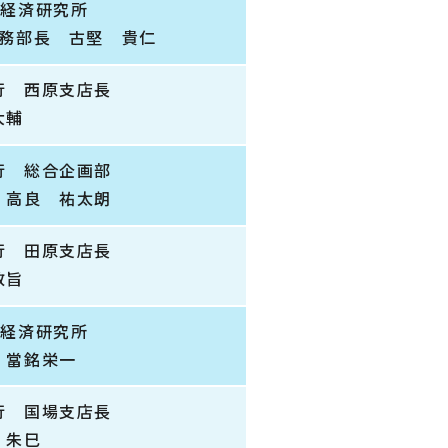
ん経済研究所
総務部長 古堅 貴仁
行 西原支店長
大輔
行 総合企画部
 高良 祐太朗
行 田原支店長
敦旨
ん経済研究所
 當銘栄一
行 国場支店長
 朱巳