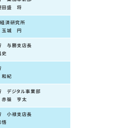
慶田盛 将
ん経済研究所
 玉城 円
行 与勝支店長
昌史
銀行
 和紀
行 デジタル事業部
 赤嶺 亨太
行 小禄支店長
彰悟