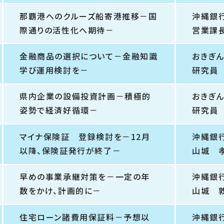
那覇港へのクルーズ船寄港推移－国
沖縄銀
際通りの活性化へ期待－
営業課
金融商品の選択について－金融知識
おきぎ
学び運用検討を－
研究員
県内企業の設備投資計画－積極的
おきぎ
姿勢で経済好循環－
研究員
マイナ保険証 登録検討を－12月
沖縄銀
以降、保険証発行が終了－
山城 
早めの事業承継対策を－一定の年
沖縄銀
数をかけ、計画的に－
山城 
住宅ローン諸費用保証料－予想以
沖縄銀行