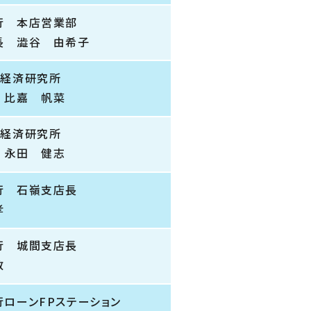
行 本店営業部
長 澁谷 由希子
ん経済研究所
 比嘉 帆菜
ん経済研究所
 永田 健志
行 石嶺支店長
孝
行 城間支店長
敦
ローンFPステーション