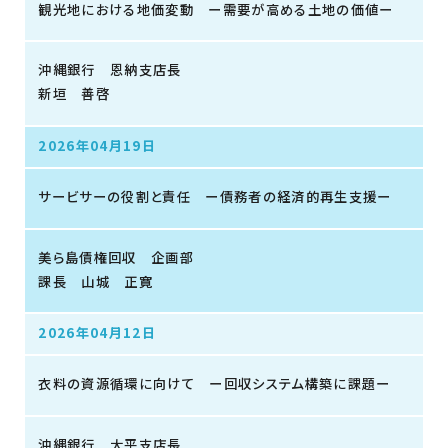
観光地における地価変動 ー需要が高める土地の価値ー
沖縄銀行 恩納支店長
新垣 善啓
2026年04月19日
サービサーの役割と責任 ー債務者の経済的再生支援ー
美ら島債権回収 企画部
課長 山城 正寛
2026年04月12日
衣料の資源循環に向けて ー回収システム構築に課題ー
沖縄銀行 大平支店長