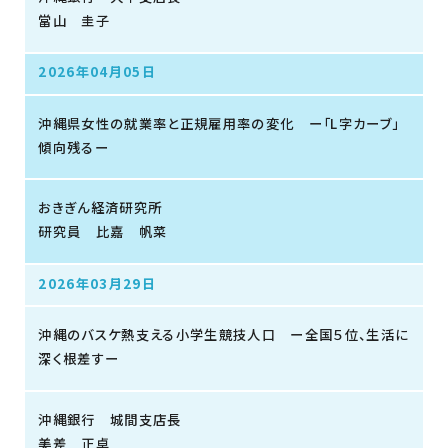
當山 圭子
2026年04月05日
沖縄県女性の就業率と正規雇用率の変化 ー「L字カーブ」
傾向残るー
おきぎん経済研究所
研究員 比嘉 帆菜
2026年03月29日
沖縄のバスケ熱支える小学生競技人口 ー全国５位、生活に
深く根差すー
沖縄銀行 城間支店長
美差 正卓