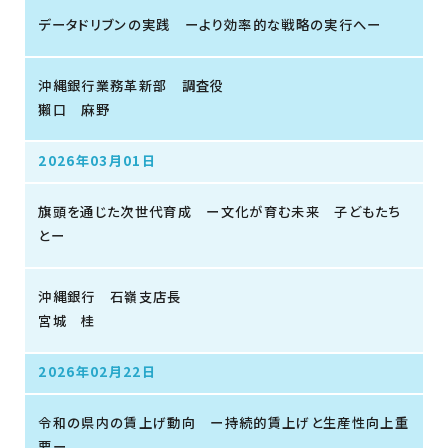
データドリブンの実践 ーより効率的な戦略の実行へー
沖縄銀行業務革新部 調査役
獺口 麻野
2026年03月01日
旗頭を通じた次世代育成 ー文化が育む未来 子どもたち
とー
沖縄銀行 石嶺支店長
宮城 桂
2026年02月22日
令和の県内の賃上げ動向 ー持続的賃上げと生産性向上重
要ー