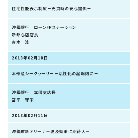
住宅性能表示制度－売買時の安心提供－
沖縄銀行 ローンFPステーション
新都心店店長
青木 淳
2018年02月18日
本部産シークヮーサー－活性化の起爆剤に－
沖縄銀行 本部支店長
宮平 守栄
2018年02月11日
沖縄市新アリーナ－波及効果に期待大－