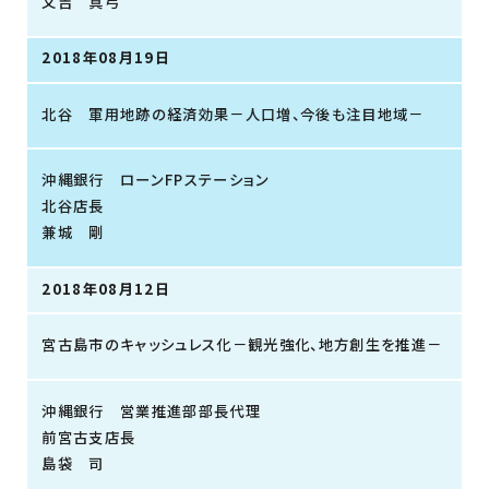
又吉 真弓
2018年08月19日
北谷 軍用地跡の経済効果－人口増、今後も注目地域－
沖縄銀行 ローンFPステーション
北谷店長
兼城 剛
2018年08月12日
宮古島市のキャッシュレス化－観光強化、地方創生を推進－
沖縄銀行 営業推進部部長代理
前宮古支店長
島袋 司