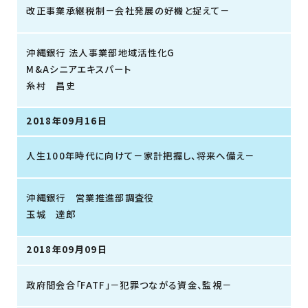
改正事業承継税制－会社発展の好機と捉えて－
沖縄銀行 法人事業部地域活性化G
M&Aシニアエキスパート
糸村 昌史
2018年09月16日
人生100年時代に向けて－家計把握し、将来へ備え－
沖縄銀行 営業推進部調査役
玉城 達郎
2018年09月09日
政府間会合「FATF」－犯罪つながる資金、監視－