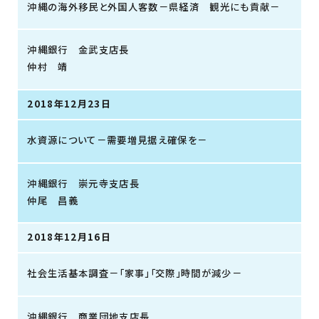
沖縄の海外移民と外国人客数－県経済 観光にも貢献－
沖縄銀行 金武支店長
仲村 靖
2018年12月23日
水資源について－需要増見据え確保を－
沖縄銀行 崇元寺支店長
仲尾 昌義
2018年12月16日
社会生活基本調査－「家事」「交際」時間が減少－
沖縄銀行 商業団地支店長