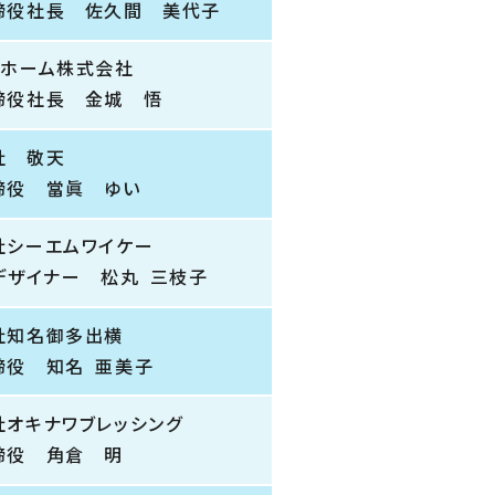
締役社長 佐久間 美代子
スホーム株式会社
締役社長 金城 悟
社 敬天
締役 當眞 ゆい
社シーエムワイケー
デザイナー 松丸 三枝子
社知名御多出横
締役 知名 亜美子
社オキナワブレッシング
締役 角倉 明