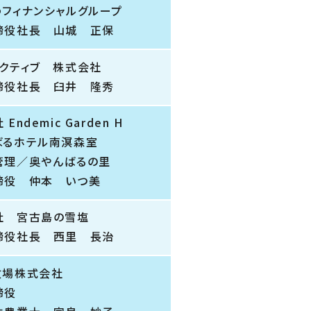
わフィナンシャルグループ
締役社長 山城 正保
ラクティブ 株式会社
締役社長 臼井 隆秀
Endemic Garden H
るホテル南溟森室
理／奥やんばるの里
締役 仲本 いつ美
社 宮古島の雪塩
締役社長 西里 長治
牧場株式会社
締役