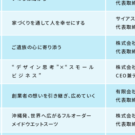
代表取
サイア
家づくりを通して人を幸せにする
代表取
株式会
ご遺族の心に寄り添う
代表取
“ デ ザ イ ン 思 考 ”×“ ス モ ー ル
株式会
ビ ジ ネ ス ”
CEO兼
有限会
創業者の想いを引き継ぎ、広めていく
代表取
沖縄発、世界へ広がるフルオーダー
株式会
メイドウエットスーツ
代表取