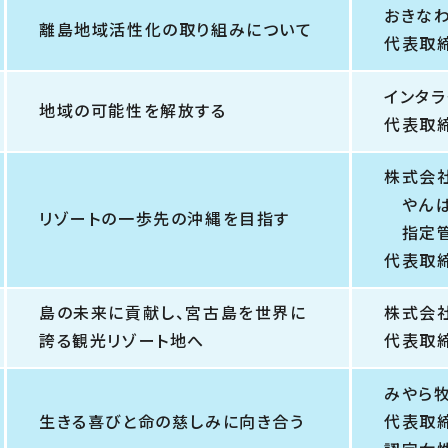
おきな
離島地域活性化の取り組みについて
代表取
インタ
地域の可能性を解放する
代表取
株式会社 
やんば
リゾートの一歩先の沖縄を目指す
指定管
代表取
島の未来に貢献し、宮古島を世界に
株式会
誇る観光リゾート地へ
代表取
みやら
生きる喜びと命の慈しみに向き合う
代表取