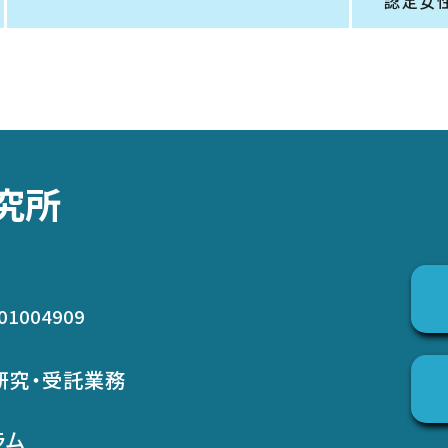
認定女
究所
01004909
研究・受託業務
ラム