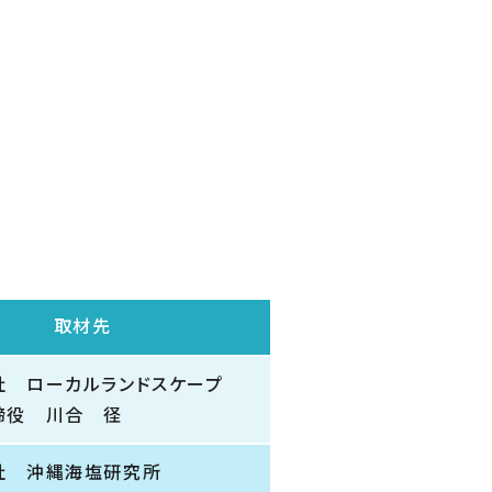
取材先
社 ローカルランドスケープ
締役 川合 径
社 沖縄海塩研究所