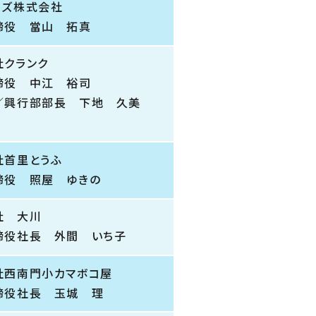
ーズ株式会社
締役 當山 拓真
社クランク
締役 中江 裕司
／興行部部長 下地 久美
社首里とうふ
締役 照屋 ゆきの
社 大川
締役社長 外間 いち子
社西南門小カマボコ屋
締役社長 玉城 理