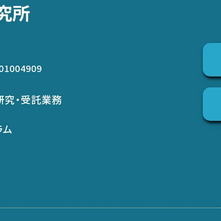
究所
01004909
研究・受託業務
ラム