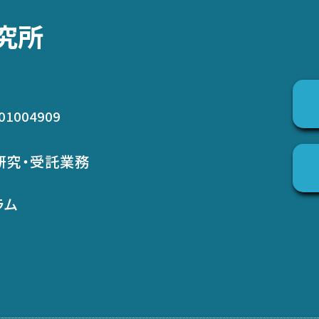
究所
01004909
研究・受託業務
ラム