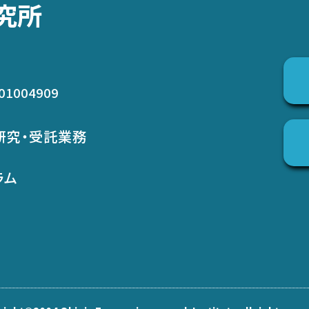
究所
01004909
研究・受託業務
ラム